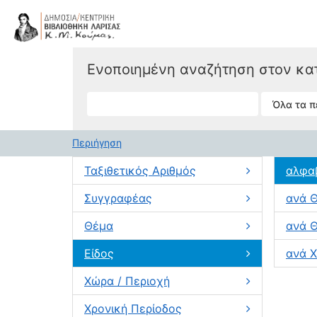
Μετάβαση στο περιεχόμενο
VuFind
Ενοποιημένη αναζήτηση στον κα
Περιήγηση
Ταξιθετικός Αριθμός
αλφα
Συγγραφέας
ανά 
Θέμα
ανά Θ
Είδος
ανά Χ
Χώρα / Περιοχή
Χρονική Περίοδος