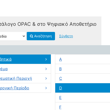
τάλογο OPAC & στο Ψηφιακό Αποθετήριο
Αναζήτηση
Σύνθετη
βητικά
A
Θέμα
B
εματική Περιοχή
C
ρονική Περίοδο
D
E
F