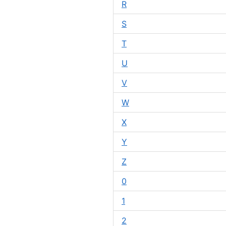
R
S
T
U
V
W
X
Y
Z
0
1
2