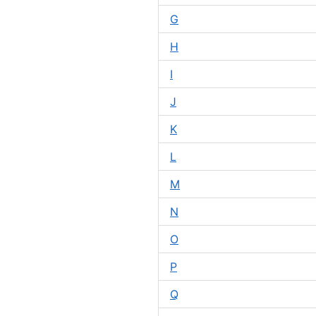
G
H
I
J
K
L
M
N
O
P
Q