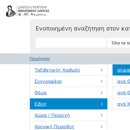
Μετάβαση στο περιεχόμενο
VuFind
Ενοποιημένη αναζήτηση στον κα
Περιήγηση
Ταξιθετικός Αριθμός
αλφα
Συγγραφέας
ανά 
Θέμα
ανά Θ
Είδος
ανά Χ
Χώρα / Περιοχή
Χρονική Περίοδος