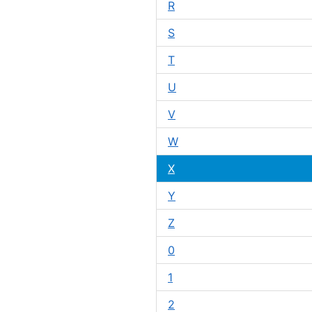
R
S
T
U
V
W
X
Y
Z
0
1
2