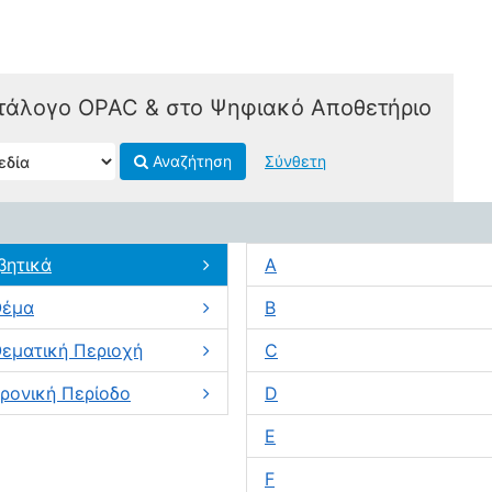
τάλογο OPAC & στο Ψηφιακό Αποθετήριο
Αναζήτηση
Σύνθετη
βητικά
A
Θέμα
B
εματική Περιοχή
C
ρονική Περίοδο
D
E
F