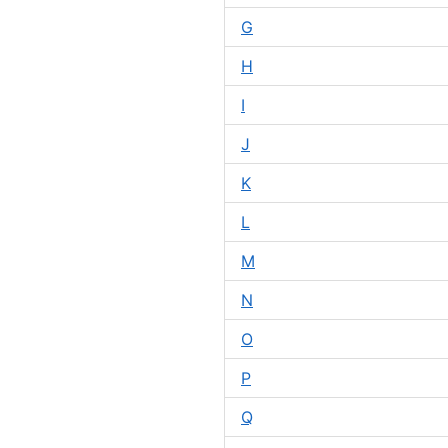
G
H
I
J
K
L
M
N
O
P
Q